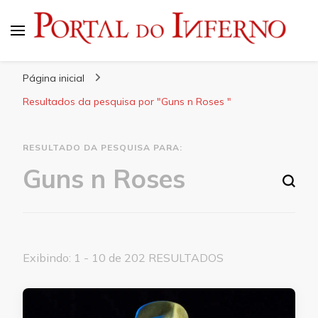
Portal do Inferno
Do Rock 'n' Roll ao Metal Extremo
Página inicial
Resultados da pesquisa por "Guns n Roses "
RESULTADO DA PESQUISA PARA:
Procurando algo?
Exibindo: 1 - 10 de 202 RESULTADOS