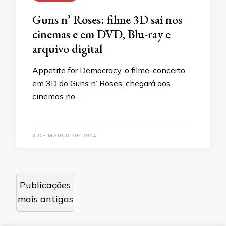
Guns n’ Roses: filme 3D sai nos
cinemas e em DVD, Blu-ray e
arquivo digital
Appetite for Democracy, o filme-concerto
em 3D do Guns n’ Roses, chegará aos
cinemas no …
3 DE MARÇO DE 2014
Navegação
Publicações
por
mais antigas
posts