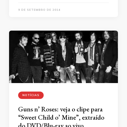
9 DE SETEMBRO DE 2014
NOTÍCIAS
Guns n’ Roses: veja o clipe para
“Sweet Child o’ Mine”, extraído
do DVD/Blu-ray ao vivo