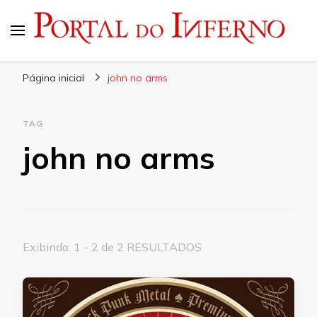
Portal do Inferno
Do Rock 'n' Roll ao Metal Extremo
Página inicial
john no arms
TAG
john no arms
Exibindo: 1 - 2 de 2 RESULTADOS