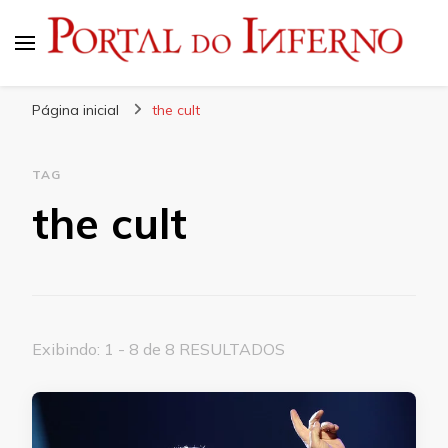
Portal do Inferno
Do Rock 'n' Roll ao Metal Extremo
Página inicial
the cult
TAG
the cult
Exibindo: 1 - 8 de 8 RESULTADOS