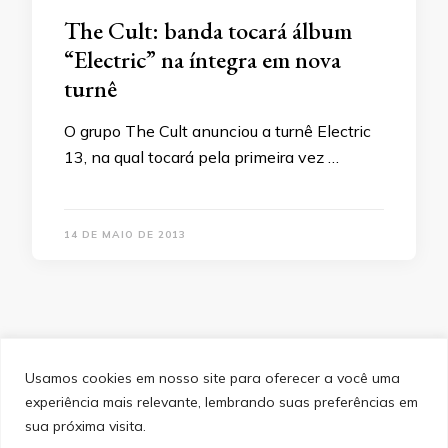
The Cult: banda tocará álbum
“Electric” na íntegra em nova
turnê
O grupo The Cult anunciou a turnê Electric
13, na qual tocará pela primeira vez …
14 DE MAIO DE 2013
Usamos cookies em nosso site para oferecer a você uma
experiência mais relevante, lembrando suas preferências em
SITEMAP
POLÍTICA DE PRIVACIDADE
EQUIPE
sua próxima visita.
CONTATO