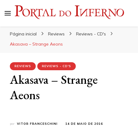
Portal do Inferno
Do Rock 'n' Roll ao Metal Extremo
Página inicial
Reviews
Reviews - CD's
Akasava – Strange Aeons
REVIEWS
REVIEWS - CD'S
Akasava – Strange
Aeons
por
VITOR FRANCESCHINI
14 DE MAIO DE 2016