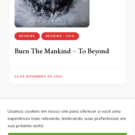
REVIEWS
REVIEWS - CD'S
Burn The Mankind – To Beyond
14 DE NOVEMBRO DE 2016
Usamos cookies em nosso site para oferecer a você uma
experiência mais relevante, lembrando suas preferências em
SITEMAP
POLÍTICA DE PRIVACIDADE
EQUIPE
sua próxima visita.
CONTATO