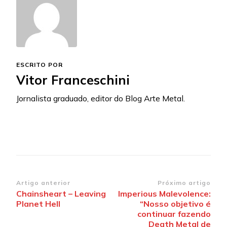
ESCRITO POR
Vitor Franceschini
Jornalista graduado, editor do Blog Arte Metal.
Navegação
Artigo anterior
Próximo artigo
Chainsheart – Leaving
Imperious Malevolence:
de
Planet Hell
“Nosso objetivo é
post
continuar fazendo
Death Metal de