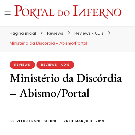
Portal do Inferno
Do Rock 'n' Roll ao Metal Extremo
Página inicial
Reviews
Reviews - CD's
Ministério da Discórdia – Abismo/Portal
REVIEWS
REVIEWS - CD'S
Ministério da Discórdia
– Abismo/Portal
por
VITOR FRANCESCHINI
26 DE MARÇO DE 2019