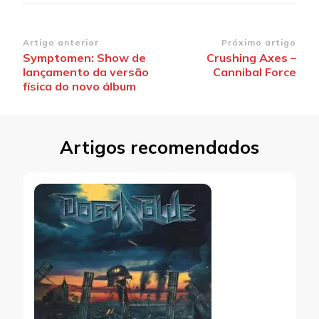
Navegação
Artigo anterior
Próximo artigo
Symptomen: Show de
Crushing Axes –
de
lançamento da versão
Cannibal Force
post
física do novo álbum
Artigos recomendados