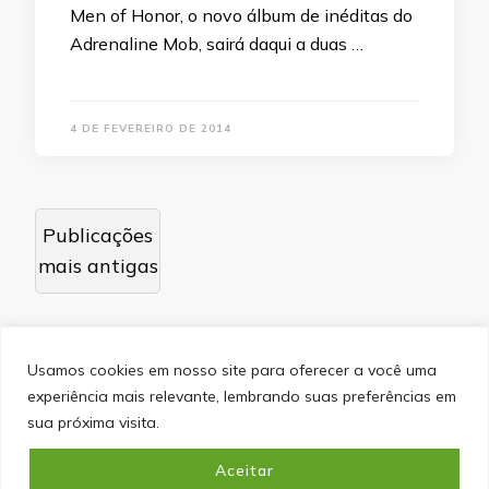
Men of Honor, o novo álbum de inéditas do
Adrenaline Mob, sairá daqui a duas …
4 DE FEVEREIRO DE 2014
Navegação
Publicações
por
mais antigas
posts
Usamos cookies em nosso site para oferecer a você uma
experiência mais relevante, lembrando suas preferências em
SITEMAP
POLÍTICA DE PRIVACIDADE
EQUIPE
sua próxima visita.
CONTATO
Aceitar
&cópia; Direitos Autorais 2026
Portal do Inferno
. Todos os