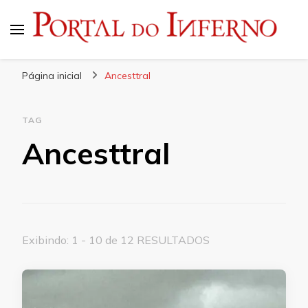
Portal do Inferno
Do Rock 'n' Roll ao Metal Extremo
Página inicial
Ancesttral
TAG
Ancesttral
Exibindo: 1 - 10 de 12 RESULTADOS