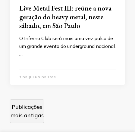
Live Metal Fest III: reúne a nova
geração do heavy metal, neste
sábado, em São Paulo
O Inferno Club será mais uma vez palco de
um grande evento do underground nacional.
…
7 DE JULHO DE 2013
Navegação
Publicações
por
mais antigas
posts