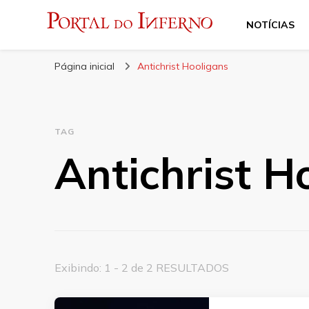
NOTÍCIAS
Portal do Inferno
Do Rock 'n' Roll ao Metal Extremo
Página inicial
Antichrist Hooligans
TAG
Antichrist H
Exibindo: 1 - 2 de 2 RESULTADOS