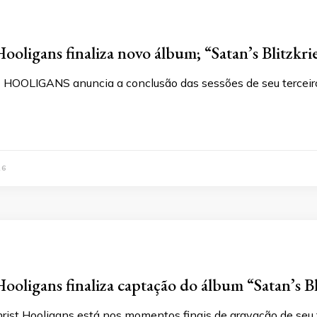
Hooligans finaliza novo álbum; “Satan’s Blitzkri
OOLIGANS anuncia a conclusão das sessões de seu terceiro á
26
Hooligans finaliza captação do álbum “Satan’s Bl
ist Hooligans está nos momentos finais de gravação de seu te