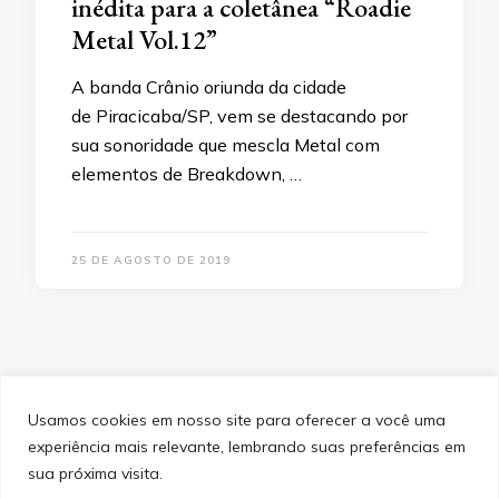
inédita para a coletânea “Roadie
Metal Vol.12”
A banda Crânio oriunda da cidade
de Piracicaba/SP, vem se destacando por
sua sonoridade que mescla Metal com
elementos de Breakdown, …
25 DE AGOSTO DE 2019
Usamos cookies em nosso site para oferecer a você uma
experiência mais relevante, lembrando suas preferências em
SITEMAP
POLÍTICA DE PRIVACIDADE
EQUIPE
sua próxima visita.
CONTATO