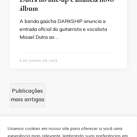
álbum
A banda gaúcha DARKSHIP anuncia a
entrada oficial do guitarrista e vocalista
Misael Dutra ao …
6 DE JUNHO DE 2023
Navegação
Publicações
por
mais antigas
posts
Usamos cookies em nosso site para oferecer a você uma
experiência mais relevante, lembrando suas preferências em