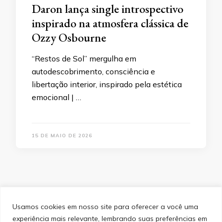
Daron lança single introspectivo
inspirado na atmosfera clássica de
Ozzy Osbourne
“Restos de Sol” mergulha em
autodescobrimento, consciência e
libertação interior, inspirado pela estética
emocional | …
15 DE MAIO DE 2026
Usamos cookies em nosso site para oferecer a você uma
experiência mais relevante, lembrando suas preferências em
SITEMAP
POLÍTICA DE PRIVACIDADE
EQUIPE