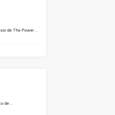
ssor de The Power …
co de …