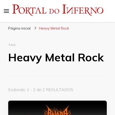
Portal do Inferno
Do Rock 'n' Roll ao Metal Extremo
Página inicial
Heavy Metal Rock
TAG
Heavy Metal Rock
Exibindo: 1 - 2 de 2 RESULTADOS