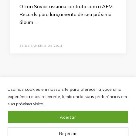
O Iron Savior assinou contrato com a AFM
Records para lançamento de seu próximo
álbum. …
29 DE JANEIRO DE 2014
Usamos cookies em nosso site para oferecer a você uma
experiência mais relevante, lembrando suas preferências em
SITEMAP
POLÍTICA DE PRIVACIDADE
EQUIPE
sua próxima visita.
CONTATO
Aceitar
&cópia; Direitos Autorais 2026
Portal do Inferno
. Todos os
direitos reservados.
Blossom PinIt | Desenvolvido por
Blossom Themes
. Desenvolvido por
WordPress
.
Política
de Privacidade
Rejeitar