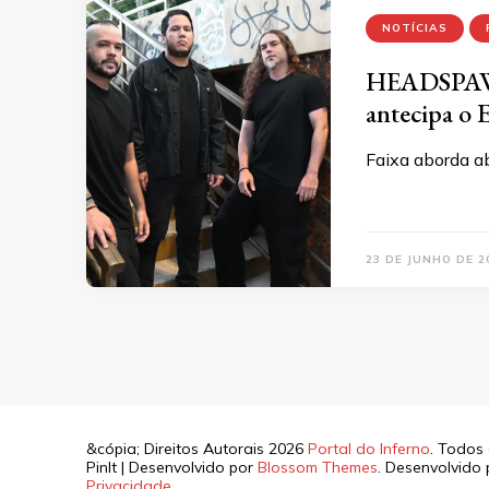
NOTÍCIAS
HEADSPAWN 
antecipa o 
Faixa aborda a
23 DE JUNHO DE 2
&cópia; Direitos Autorais 2026
Portal do Inferno
. Todos 
PinIt | Desenvolvido por
Blossom Themes
. Desenvolvido
Privacidade