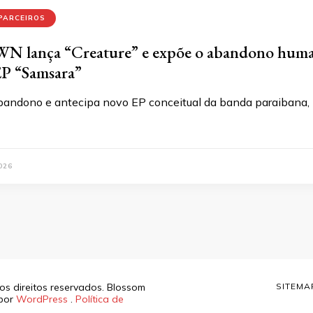
PARCEIROS
lança “Creature” e expõe o abandono human
EP “Samsara”
bandono e antecipa novo EP conceitual da banda paraibana,
026
os direitos reservados.
Blossom
SITEMA
 por
WordPress
.
Política de