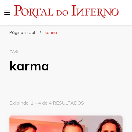
Portal do Inferno
Do Rock 'n' Roll ao Metal Extremo
Página inicial
karma
TAG
karma
Exibindo: 1 - 4 de 4 RESULTADOS