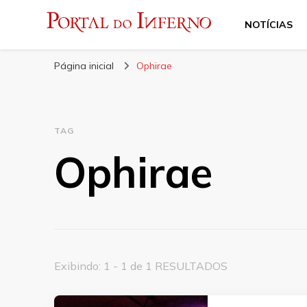
NOTÍCIAS
Portal do Inferno
Do Rock 'n' Roll ao Metal Extremo
Página inicial
Ophirae
TAG
Ophirae
Exibindo: 1 - 1 de 1 RESULTADOS