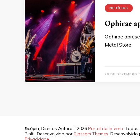
NOTÍCIAS
Ophirae ap
Ophirae apresen
Metal Store
20 DE DEZEMBRO 
&cópia; Direitos Autorais 2026
Portal do Inferno
. Todos 
PinIt | Desenvolvido por
Blossom Themes
. Desenvolvido
Privacidade