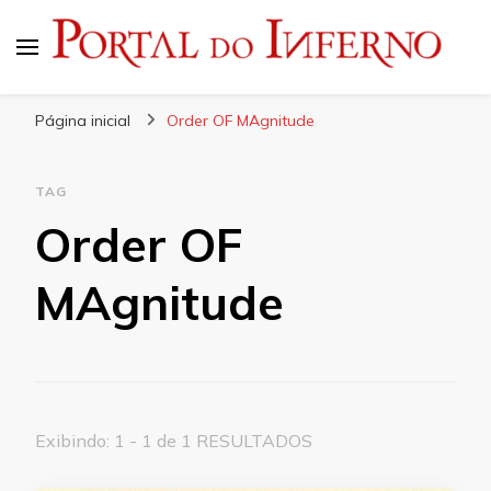
Portal do Inferno
Do Rock 'n' Roll ao Metal Extremo
Página inicial
Order OF MAgnitude
TAG
Order OF
MAgnitude
Exibindo: 1 - 1 de 1 RESULTADOS