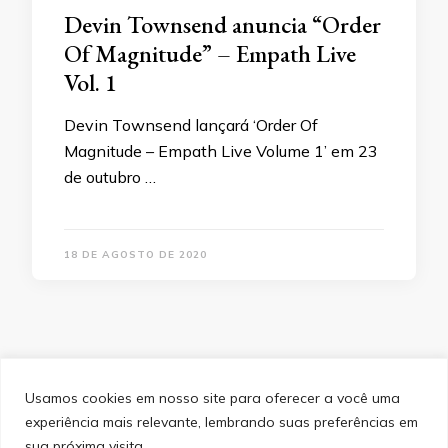
Devin Townsend anuncia “Order
Of Magnitude” – Empath Live
Vol. 1
Devin Townsend lançará ‘Order Of
Magnitude – Empath Live Volume 1’ em 23
de outubro …
18 DE AGOSTO DE 2020
Usamos cookies em nosso site para oferecer a você uma
experiência mais relevante, lembrando suas preferências em
SITEMAP
POLÍTICA DE PRIVACIDADE
EQUIPE
sua próxima visita.