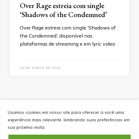
Over Rage estreia com single
‘Shadows of the Condemned’
Over Rage estreia com single ‘Shadows of
the Condemned’, disponível nas
plataformas de streaming e em lyric video
26 DE JUNHO DE 2024
Usamos cookies em nosso site para oferecer a você uma
experiência mais relevante, lembrando suas preferências em
SITEMAP
POLÍTICA DE PRIVACIDADE
EQUIPE
sua próxima visita.
CONTATO