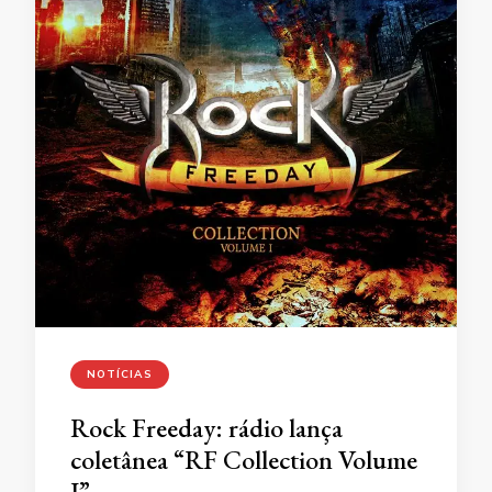
NOTÍCIAS
Rock Freeday: rádio lança
coletânea “RF Collection Volume
I”