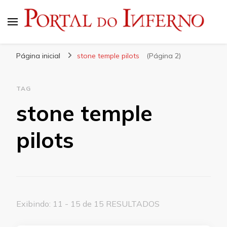
Portal do Inferno
Do Rock 'n' Roll ao Metal Extremo
Página inicial
stone temple pilots
(Página 2)
TAG
stone temple
pilots
Exibindo: 11 - 15 de 15 RESULTADOS