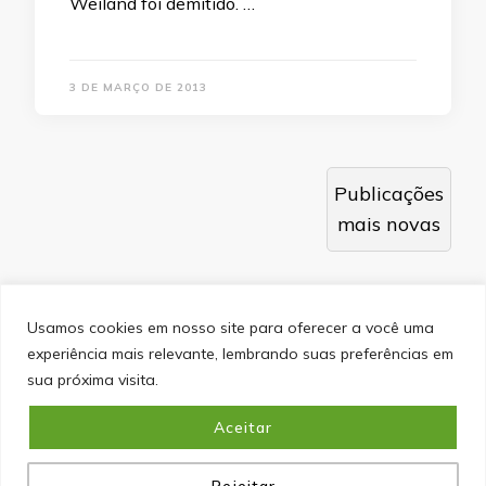
Weiland foi demitido. …
3 DE MARÇO DE 2013
Navegação
Publicações
por
mais novas
posts
Usamos cookies em nosso site para oferecer a você uma
experiência mais relevante, lembrando suas preferências em
SITEMAP
POLÍTICA DE PRIVACIDADE
EQUIPE
sua próxima visita.
CONTATO
Aceitar
&cópia; Direitos Autorais 2026
Portal do Inferno
. Todos os
direitos reservados.
Blossom PinIt | Desenvolvido por
Blossom Themes
. Desenvolvido por
WordPress
.
Política
de Privacidade
Rejeitar