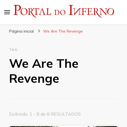
Portal do Inferno
Do Rock 'n' Roll ao Metal Extremo
Página inicial
We Are The Revenge
TAG
We Are The
Revenge
Exibindo: 1 - 8 de 8 RESULTADOS