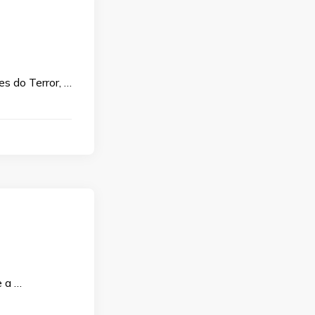
s do Terror, …
e a …