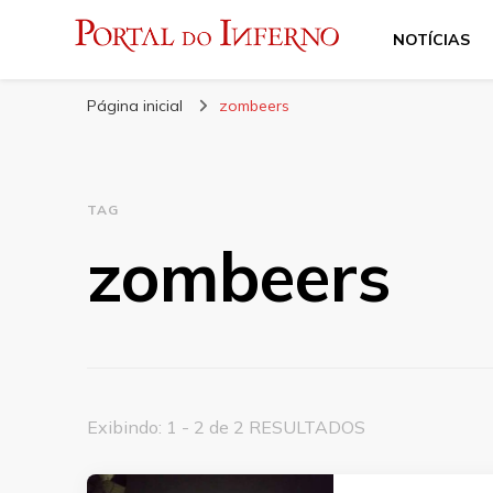
NOTÍCIAS
Portal do Inferno
Do Rock 'n' Roll ao Metal Extremo
Página inicial
zombeers
TAG
zombeers
Exibindo: 1 - 2 de 2 RESULTADOS