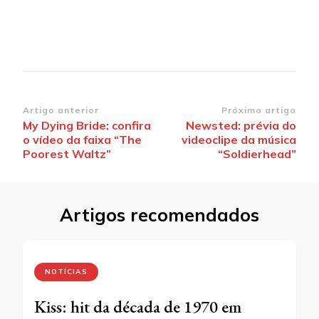
Navegação
Artigo anterior
Próximo artigo
My Dying Bride: confira
Newsted: prévia do
de
o vídeo da faixa “The
videoclipe da música
post
Poorest Waltz”
“Soldierhead”
Artigos recomendados
NOTÍCIAS
Kiss: hit da década de 1970 em