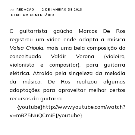
por
REDAÇÃO
2 DE JANEIRO DE 2013
EM
DEIXE UM COMENTÁRIO
MARCOS
DE
O guitarrista gaúcho Marcos De Ros
ROS:
ADAPTA
registrou um vídeo onde adapta a música
MÚSICA
Valsa Crioula
, mais uma bela composição do
DE
VALDIR
conceituado Valdir Verona (violeiro,
VERONA
violonista e compositor), para guitarra
PARA
GUITARRA
elétrica. Atraído pela singeleza da melodia
da música, De Ros realizou algumas
adaptações para aproveitar melhor certos
recursos da guitarra.
{youtube}http://www.youtube.com/watch?
v=m8Z5NuQCmiE{/youtube}