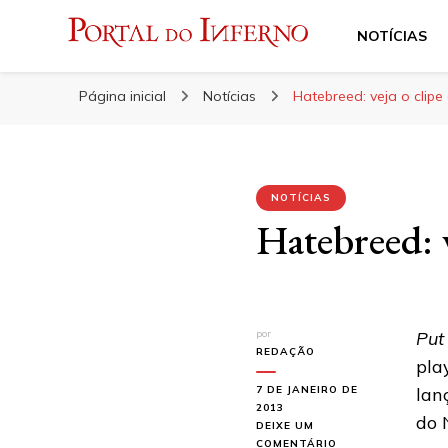
NOTÍCIAS
Portal do Inferno
Do Rock 'n' Roll ao Metal Extremo
Página inicial
Notícias
Hatebreed: veja o clipe 
NOTÍCIAS
Hatebreed: v
por
Put
REDAÇÃO
pla
7 DE JANEIRO DE
lan
2013
do 
DEIXE UM
EM
COMENTÁRIO