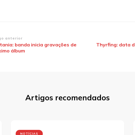
vegação
go anterior
tania: banda inicia gravações de
Thyrfing: data d
ximo álbum
st
Artigos recomendados
NOTÍCIAS