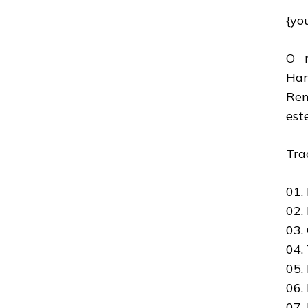
HATEBREED:
{yo
VEJA
O
CLIPE
O n
DE
“PUT
Har
IT
Rem
TO
THE
est
TORCH”
Trac
01.
02.
03.
04.
05.
06. 
07.