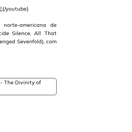
E
{/youtube}
a norte-americana de
ide Silence, All That
venged Sevenfold), com