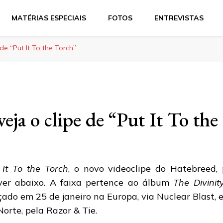
MATÉRIAS ESPECIAIS
FOTOS
ENTREVISTAS
de “Put It To the Torch”
eja o clipe de “Put It To th
 It To the Torch
, o novo videoclipe do Hatebreed, 
yer abaixo. A faixa pertence ao álbum
The Divinit
çado em 25 de janeiro na Europa, via Nuclear Blast, 
Norte, pela Razor & Tie.