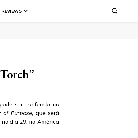
REVIEWS
e Torch”
pode ser conferido no
y of Purpose
, que será
e no dia 29, na América