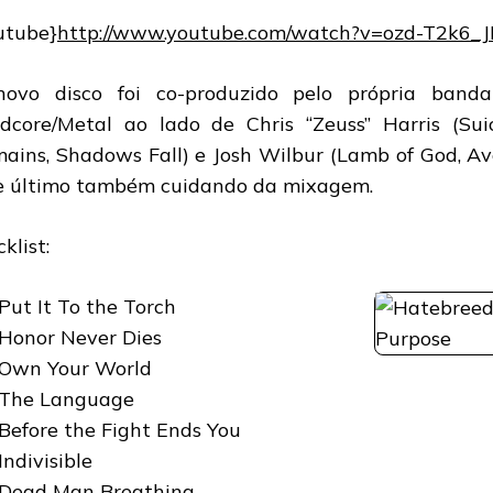
utube}
http://www.youtube.com/watch?v=ozd-T2k6_J
ovo disco foi co-produzido pelo própria band
dcore/Metal ao lado de Chris “Zeuss” Harris (Suic
ains, Shadows Fall) e Josh Wilbur (Lamb of God, A
e último também cuidando da mixagem.
klist:
 Put It To the Torch
 Honor Never Dies
 Own Your World
 The Language
 Before the Fight Ends You
Indivisible
 Dead Man Breathing