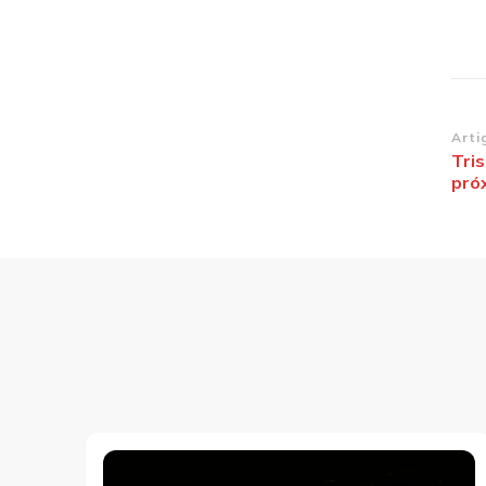
Na
Arti
Tris
de
pró
po