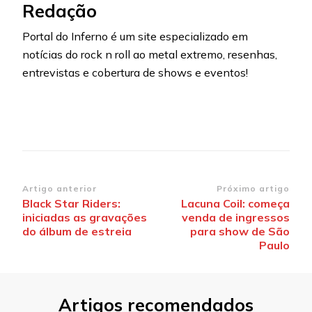
Redação
Portal do Inferno é um site especializado em
notícias do rock n roll ao metal extremo, resenhas,
entrevistas e cobertura de shows e eventos!
Navegação
Artigo anterior
Próximo artigo
Black Star Riders:
Lacuna Coil: começa
de
iniciadas as gravações
venda de ingressos
post
do álbum de estreia
para show de São
Paulo
Artigos recomendados