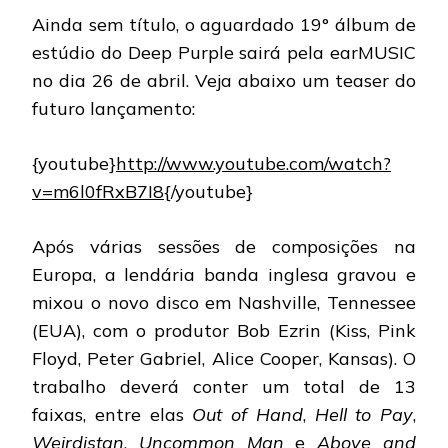
PURPLE:
Ainda sem título, o aguardado 19° álbum de
DIVULGADO
TEASER
estúdio do Deep Purple sairá pela earMUSIC
DO
no dia 26 de abril. Veja abaixo um teaser do
NOVO
ÁLBUM
futuro lançamento:
{youtube}
http://www.youtube.com/watch?
v=m6l0fRxB7I8
{/youtube}
Após várias sessões de composições na
Europa, a lendária banda inglesa gravou e
mixou o novo disco em Nashville, Tennessee
(EUA), com o produtor Bob Ezrin (Kiss, Pink
Floyd, Peter Gabriel, Alice Cooper, Kansas). O
trabalho deverá conter um total de 13
faixas, entre elas
Out of Hand
,
Hell to Pay
,
Weirdistan
,
Uncommon Man
e
Above and