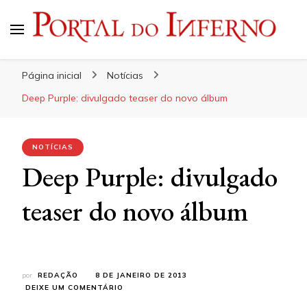
Portal do Inferno
Do Rock 'n' Roll ao Metal Extremo
Página inicial
Notícias
Deep Purple: divulgado teaser do novo álbum
NOTÍCIAS
Deep Purple: divulgado
teaser do novo álbum
por
REDAÇÃO
8 DE JANEIRO DE 2013
EM
DEIXE UM COMENTÁRIO
DEEP