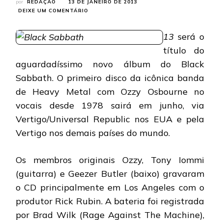
por
REDAÇÃO
13 DE JANEIRO DE 2013
EM
DEIXE UM COMENTÁRIO
BLACK
SABBATH:
13
será o
NOVO
ÁLBUM
título do
TEM
aguardadíssimo novo álbum do Black
TÍTULO
REVELADO
Sabbath. O primeiro disco da icônica banda
de Heavy Metal com Ozzy Osbourne no
vocais desde 1978 sairá em junho, via
Vertigo/Universal Republic nos EUA e pela
Vertigo nos demais países do mundo.
Os membros originais Ozzy, Tony Iommi
(guitarra) e Geezer Butler (baixo) gravaram
o CD principalmente em Los Angeles com o
produtor Rick Rubin. A bateria foi registrada
por Brad Wilk (Rage Against The Machine),