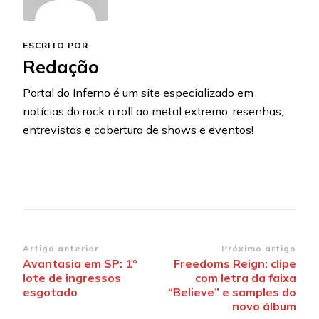
ESCRITO POR
Redação
Portal do Inferno é um site especializado em
notícias do rock n roll ao metal extremo, resenhas,
entrevistas e cobertura de shows e eventos!
Navegação
Artigo anterior
Próximo artigo
Avantasia em SP: 1º
Freedoms Reign: clipe
de
lote de ingressos
com letra da faixa
post
esgotado
“Believe” e samples do
novo álbum