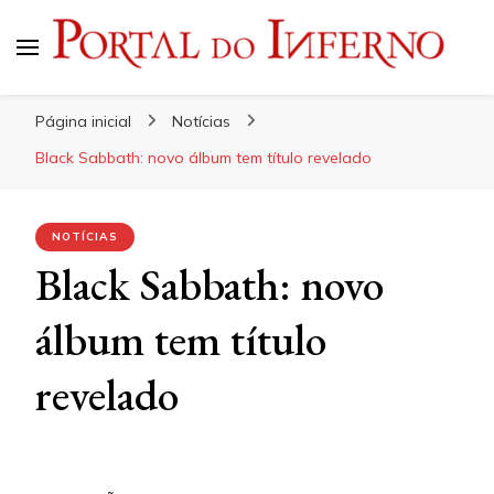
Portal do Inferno
Do Rock 'n' Roll ao Metal Extremo
Página inicial
Notícias
Black Sabbath: novo álbum tem título revelado
NOTÍCIAS
Black Sabbath: novo
álbum tem título
revelado