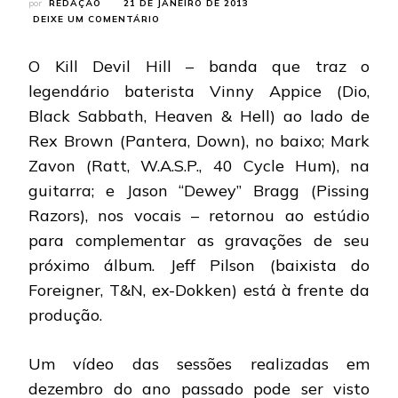
por
REDAÇÃO
21 DE JANEIRO DE 2013
EM
DEIXE UM COMENTÁRIO
KILL
DEVIL
O Kill Devil Hill – banda que traz o
HILL:
BANDA
legendário baterista Vinny Appice (Dio,
RETOMA
Black Sabbath, Heaven & Hell) ao lado de
GRAVAÇÕES
DE
Rex Brown (Pantera, Down), no baixo; Mark
SEGUNDO
Zavon (Ratt, W.A.S.P., 40 Cycle Hum), na
DISCO
guitarra; e Jason “Dewey” Bragg (Pissing
Razors), nos vocais – retornou ao estúdio
para complementar as gravações de seu
próximo álbum. Jeff Pilson (baixista do
Foreigner, T&N, ex-Dokken) está à frente da
produção.
Um vídeo das sessões realizadas em
dezembro do ano passado pode ser visto