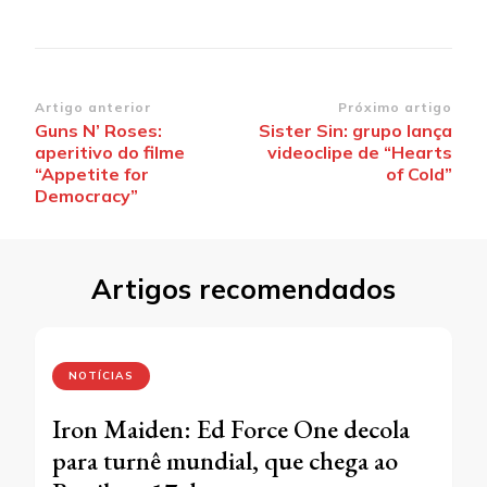
Navegação
Artigo anterior
Próximo artigo
Guns N’ Roses:
Sister Sin: grupo lança
de
aperitivo do filme
videoclipe de “Hearts
post
“Appetite for
of Cold”
Democracy”
Artigos recomendados
NOTÍCIAS
Iron Maiden: Ed Force One decola
para turnê mundial, que chega ao