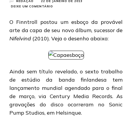
por
REDAÇÃO
22 DE JANEIRO DE 2013
EM
DEIXE UM COMENTÁRIO
FINNTROLL:
CONFIRA
O Finntroll postou um esboço da provável
UM
ESBOÇO
arte da capa de seu novo álbum, sucessor de
DA
Nifelvind
(2010). Veja o desenho abaixo:
CAPA
DO
NOVO
ÁLBUM
Ainda sem título revelado, o sexto trabalho
de estúdio da banda finlandesa tem
lançamento mundial agendado para o final
de março, via Century Media Records. As
gravações do disco ocorreram no Sonic
Pump Studios, em Helsinque.