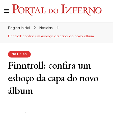
Portal do Inferno
Do Rock 'n' Roll ao Metal Extremo
Página inicial
Notícias
Finntroll: confira um esboço da capa do novo álbum
NOTÍCIAS
Finntroll: confira um
esboço da capa do novo
álbum