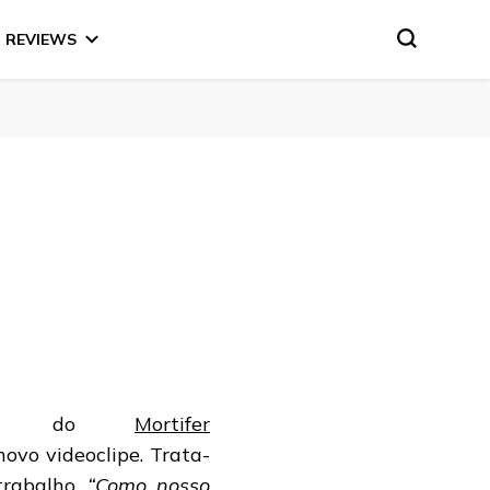
REVIEWS
ntes do
Mortifer
ovo videoclipe.
Trata-
trabalho.
“Como nosso