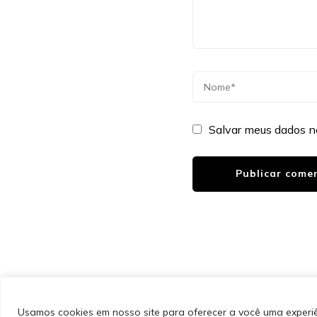
Salvar meus dados n
&cópia; Direitos Autorais 2026
Portal do Inferno
. Todos 
PinIt | Desenvolvido por
Blossom Themes
. Desenvolvido
Privacidade
Usamos cookies em nosso site para oferecer a você uma experiên