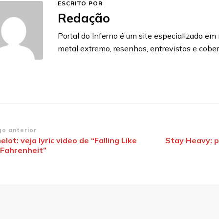
ESCRITO POR
Redação
Portal do Inferno é um site especializado em n
metal extremo, resenhas, entrevistas e cobe
vegação
go anterior
lot: veja lyric video de “Falling Like
Stay Heavy: 
 Fahrenheit”
st