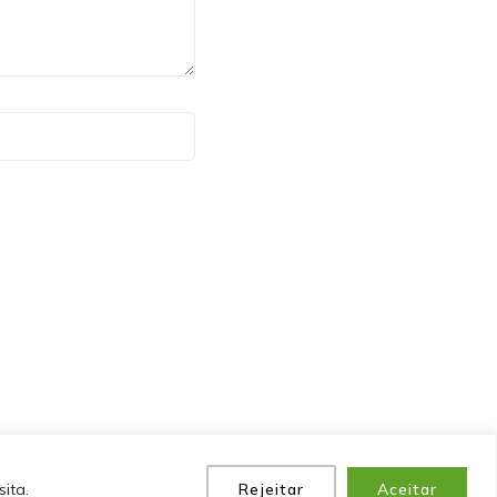
P
POLÍTICA DE PRIVACIDADE
EQUIPE
CONTATO
ita.
Rejeitar
Aceitar