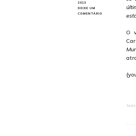
2013
últ
DEIXE UM
EM
COMENTÁRIO
est
MORTIFER
RAGE:
ASSISTA
O v
O
Car
VIDEOCLIPE
PARA
Mur
“REDEMPTION
atr
BLADE”
{yo
TAGS