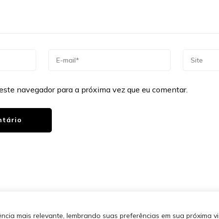
este navegador para a próxima vez que eu comentar.
os direitos reservados.
Blossom
SITEMA
 por
WordPress
.
Política de
cia mais relevante, lembrando suas preferências em sua próxima vis