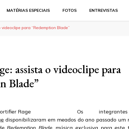
MATÉRIAS ESPECIAIS
FOTOS
ENTREVISTAS
o videoclipe para “Redemption Blade”
e: assista o videoclipe para
n Blade”
Os integra
ge
disponibilizaram em meados do ano passado um n
 de
Redemption Blade
, música exclusiva para este 