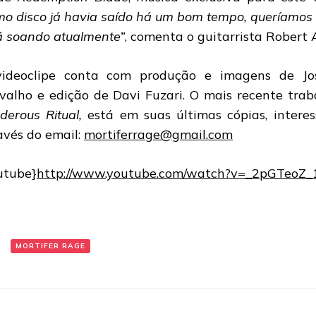
imo disco já havia saído há um bom tempo, queríamo
á soando atualmente”
, comenta o guitarrista Robert 
ideoclipe conta com produção e imagens de Jo
valho e edição de Davi Fuzari.
O mais recente trab
derous Ritual,
está em suas últimas cópias, inter
avés do email:
mortiferrage@gmail.com
utube}
http://www.youtube.com/watch?v=_2pGTeoZ_
:
MORTIFER RAGE