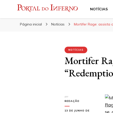
NOTÍCIAS
Portal do Inferno
Do Rock 'n' Roll ao Metal Extremo
Página inicial
Notícias
Mortifer Rage: assista 
NOTÍCIAS
Mortifer Rag
“Redemptio
por
REDAÇÃO
Ra
13 DE JUNHO DE
se