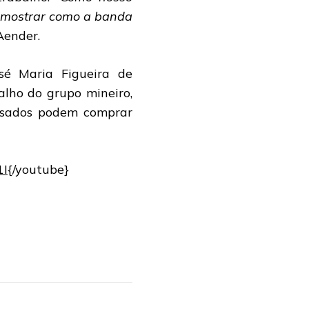
s mostrar como a banda
Aender.
sé Maria Figueira de
alho do grupo mineiro,
essados podem comprar
1I
{/youtube}