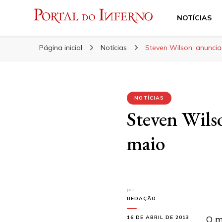
NOTÍCIAS
Portal do Inferno
Do Rock 'n' Roll ao Metal Extremo
Página inicial
Notícias
Steven Wilson: anunci
NOTÍCIAS
Steven Wils
maio
por
REDAÇÃO
O m
16 DE ABRIL DE 2013