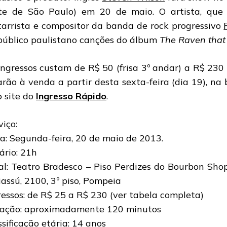
te de São Paulo) em 20 de maio. O artista, que é
tarrista e compositor da banda de rock progressivo
público paulistano canções do álbum
The Raven that 
ingressos custam de R$ 50 (frisa 3º andar) a R$ 230 
arão à venda a partir desta sexta-feira (dia 19), na 
o site do
Ingresso Rápido
.
viço:
a: Segunda-feira, 20 de maio de 2013.
ário: 21h
al: Teatro Bradesco – Piso Perdizes do Bourbon Sh
iassú, 2100, 3º piso, Pompeia
ressos: de R$ 25 a R$ 230 (ver tabela completa)
ação: aproximadamente 120 minutos
ssificação etária: 14 anos