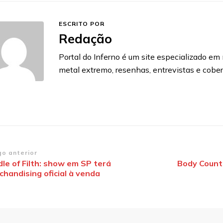
ESCRITO POR
Redação
Portal do Inferno é um site especializado em n
metal extremo, resenhas, entrevistas e cobe
vegação
go anterior
le of Filth: show em SP terá
Body Count
chandising oficial à venda
st