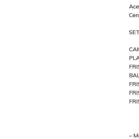
Ace
Cen
SE
CAM
PLA
FRI
BAL
FRI
FRI
FRI
– M