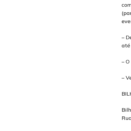
com
(pa
eve
– D
até
– O
– V
BIL
Bil
Rua