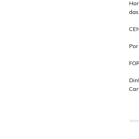
Hor
das
CE
Por
FO
Din
Car
TAGS