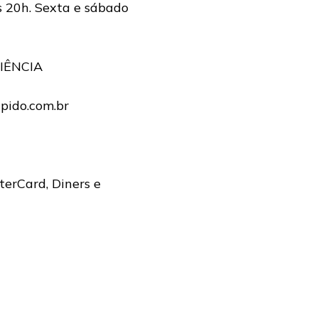
 20h. Sexta e sábado
IÊNCIA
apido.com.br
terCard, Diners e