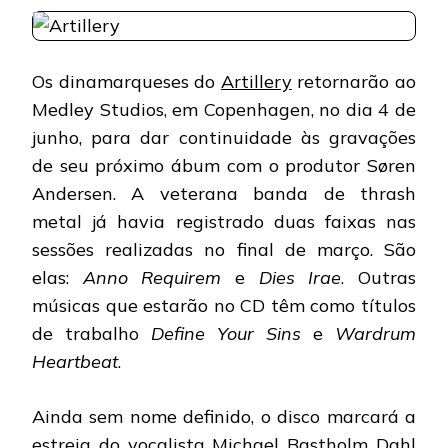
VOLTANDO
AO
ESTÚDIO
EM
Os dinamarqueses do
Artillery
retornarão ao
JUNHO
Medley Studios, em Copenhagen, no dia 4 de
junho, para dar continuidade às gravações
de seu próximo ábum com o produtor Søren
Andersen. A veterana banda de thrash
metal já havia registrado duas faixas nas
sessões realizadas no final de março. São
elas:
Anno Requirem
e
Dies Irae
. Outras
músicas que estarão no CD têm como títulos
de trabalho
Define Your Sins
e
Wardrum
Heartbeat
.
Ainda sem nome definido, o disco marcará a
estreia do vocalista Michael Bastholm Dahl