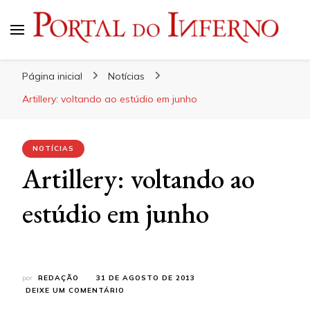
Portal do Inferno
Do Rock 'n' Roll ao Metal Extremo
Página inicial
Notícias
Artillery: voltando ao estúdio em junho
NOTÍCIAS
Artillery: voltando ao
estúdio em junho
por
REDAÇÃO
31 DE AGOSTO DE 2013
EM
DEIXE UM COMENTÁRIO
ARTILLERY: