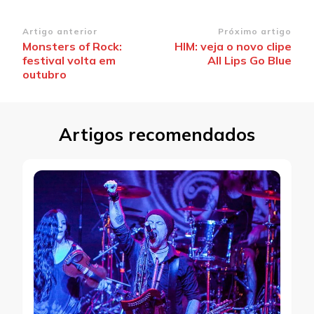
Navegação
Artigo anterior
Próximo artigo
Monsters of Rock:
HIM: veja o novo clipe
de
festival volta em
All Lips Go Blue
post
outubro
Artigos recomendados