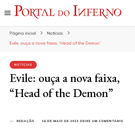
Portal do Inferno
Do Rock 'n' Roll ao Metal Extremo
Página inicial
Notícias
Evile: ouça a nova faixa, “Head of the Demon”
NOTÍCIAS
Evile: ouça a nova faixa,
“Head of the Demon”
EM
por
REDAÇÃO
16 DE MAIO DE 2013
DEIXE UM COMENTÁRIO
EVILE:
OUÇA