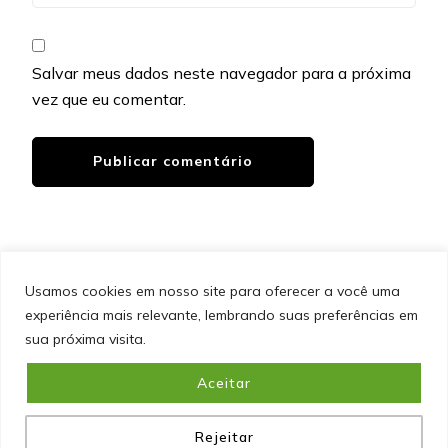
Salvar meus dados neste navegador para a próxima
vez que eu comentar.
Usamos cookies em nosso site para oferecer a você uma
experiência mais relevante, lembrando suas preferências em
SITEMAP
POLÍTICA DE PRIVACIDADE
EQUIPE
sua próxima visita.
CONTATO
Aceitar
&cópia; Direitos Autorais 2026
Portal do Inferno
. Todos os
direitos reservados.
Blossom PinIt | Desenvolvido por
Blossom Themes
. Desenvolvido por
WordPress
.
Política
de Privacidade
Rejeitar