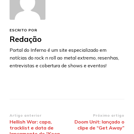
ESCRITO POR
Redação
Portal do Inferno é um site especializado em
notícias do rock n roll ao metal extremo, resenhas,
entrevistas e cobertura de shows e eventos!
Navegação
Artigo anterior
Próximo artigo
Hellish War: capa,
Doom Unit: lançado o
de
tracklist e data de
clipe de “Get Away”
lançamento de “Keep