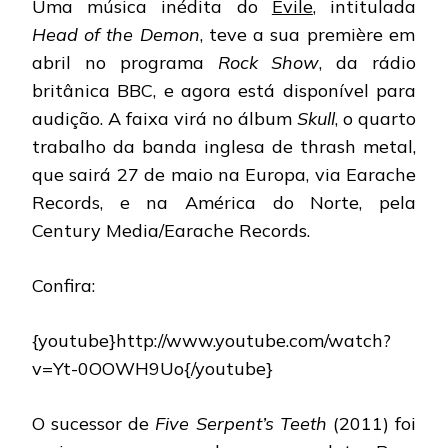
Uma música inédita do
Evile
, intitulada
A
NOVA
Head of the Demon
, teve a sua première em
FAIXA,
abril no programa
Rock Show
, da rádio
“HEAD
OF
britânica BBC, e agora está disponível para
THE
audição. A faixa virá no álbum
Skull
, o quarto
DEMO
trabalho da banda inglesa de thrash metal,
que sairá 27 de maio na Europa, via Earache
Records, e na América do Norte, pela
Century Media/Earache Records.
Confira:
{youtube}http://www.youtube.com/watch?
v=Yt-0OOWH9Uo{/youtube}
O sucessor de
Five Serpent’s Teeth
(2011) foi