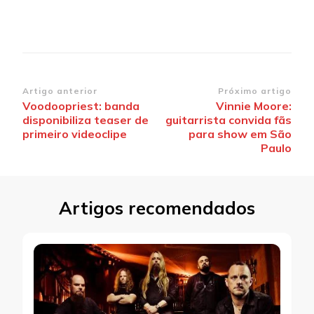
Navegação
Artigo anterior
Próximo artigo
Voodoopriest: banda
Vinnie Moore:
de
disponibiliza teaser de
guitarrista convida fãs
post
primeiro videoclipe
para show em São
Paulo
Artigos recomendados