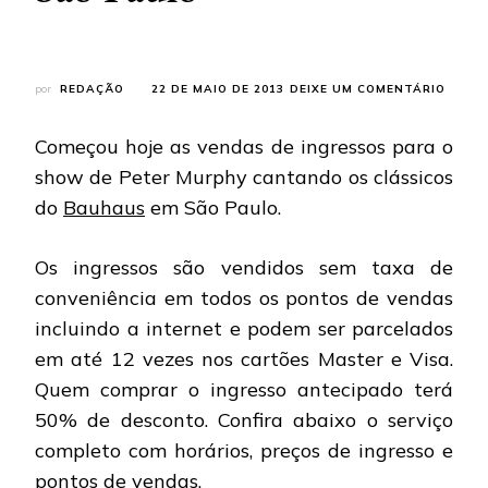
EM
por
REDAÇÃO
22 DE MAIO DE 2013
DEIXE UM COMENTÁRIO
PETER
MURPH
Começou hoje as vendas de ingressos para o
INFOR
SOBRE
show de Peter Murphy cantando os clássicos
INGRE
do
Bauhaus
em São Paulo.
DE
SHOW
EM
Os ingressos são vendidos sem taxa de
SÃO
PAUL
conveniência em todos os pontos de vendas
incluindo a internet e podem ser parcelados
em até 12 vezes nos cartões Master e Visa.
Quem comprar o ingresso antecipado terá
50% de desconto.
Confira abaixo o serviço
completo com horários, preços de ingresso e
pontos de vendas.