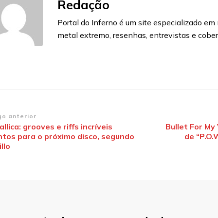
Redação
Portal do Inferno é um site especializado em n
metal extremo, resenhas, entrevistas e cobe
vegação
go anterior
llica: grooves e riffs incríveis
Bullet For My 
ntos para o próximo disco, segundo
de “P.O.
st
illo