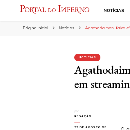
NOTÍCIAS
Portal do Inferno
Do Rock 'n' Roll ao Metal Extremo
Página inicial
Notícias
Agathodaimon: faixa-tí
NOTÍCIAS
Agathodaimo
em streami
por
REDAÇÃO
22 DE AGOSTO DE
O q