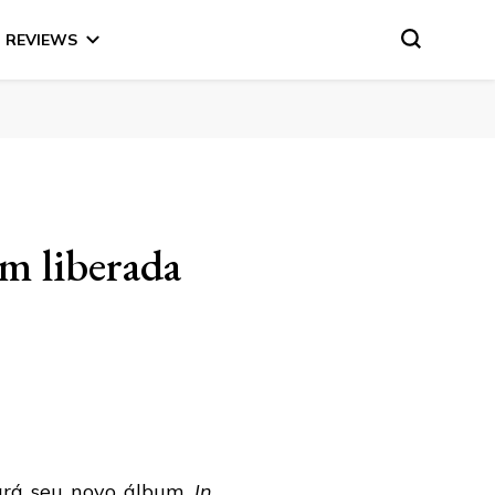
REVIEWS
m liberada
rá seu novo álbum,
In