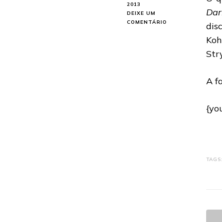
2013
Dar
DEIXE UM
EM
COMENTÁRIO
dis
AGATHODAIMON:
Koh
FAIXA-
TÍTULO
Str
DO
NOVO
ÁLBUM
A f
LIBERADA
EM
STREAMING
{yo
TAGS