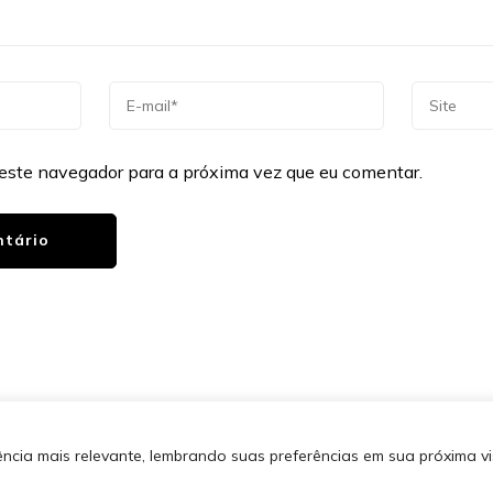
este navegador para a próxima vez que eu comentar.
os direitos reservados.
Blossom
SITEMA
 por
WordPress
.
Política de
cia mais relevante, lembrando suas preferências em sua próxima vis