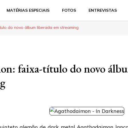
MATÉRIAS ESPECIAIS
FOTOS
ENTREVISTAS
tulo do novo álbum liberada em streaming
n: faixa-título do novo álbu
ng
uinteto alemão de dark metal
Agathodaimon
lança