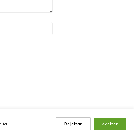
P
POLÍTICA DE PRIVACIDADE
EQUIPE
CONTATO
ita.
Rejeitar
Aceitar