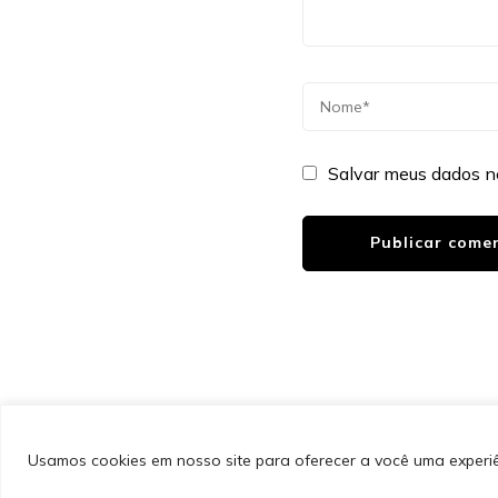
Salvar meus dados n
&cópia; Direitos Autorais 2026
Portal do Inferno
. Todos 
PinIt | Desenvolvido por
Blossom Themes
. Desenvolvido
Privacidade
Usamos cookies em nosso site para oferecer a você uma experiên