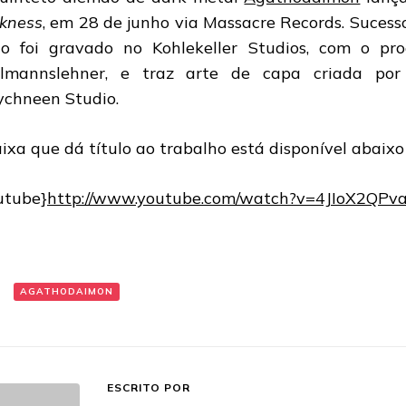
kness
, em 28 de junho via Massacre Records. Sucess
co foi gravado no Kohlekeller Studios, com o prod
lmannslehner, e traz arte de capa criada por
ychneen Studio.
aixa que dá título ao trabalho está disponível abaixo
utube}
http://www.youtube.com/watch?v=4JIoX2QPv
:
AGATHODAIMON
ESCRITO POR