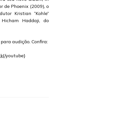
or de Phoenix (2009), o
utor Kristian “Kohle”
 Hicham Haddaji, do
 para audição. Confira:
ak
{/youtube}