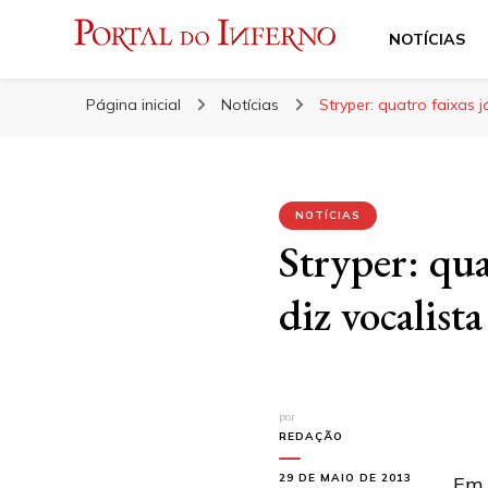
NOTÍCIAS
Portal do Inferno
Do Rock 'n' Roll ao Metal Extremo
Página inicial
Notícias
Stryper: quatro faixas 
NOTÍCIAS
Stryper: qua
diz vocalista
por
REDAÇÃO
29 DE MAIO DE 2013
Em 