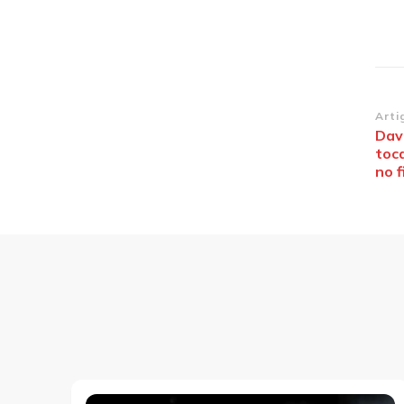
Na
Arti
Dav
de
toc
po
no 