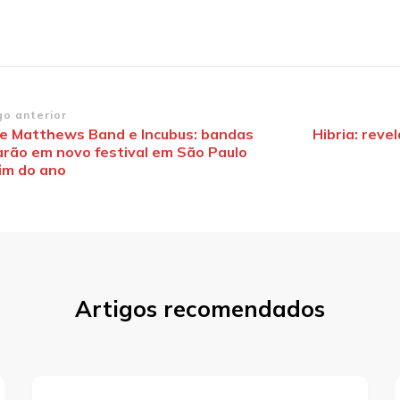
vegação
go anterior
e Matthews Band e Incubus: bandas
Hibria: reve
arão em novo festival em São Paulo
st
fim do ano
Artigos recomendados