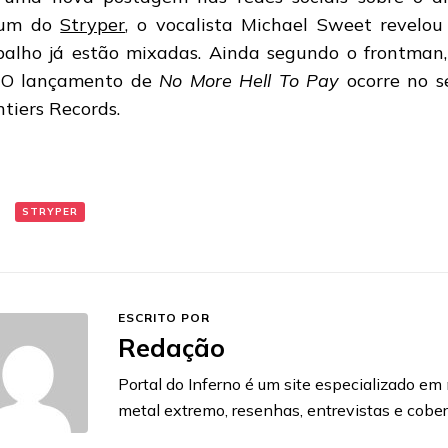
bum do
Stryper
, o vocalista Michael Sweet revelou
balho já estão mixadas. Ainda segundo o frontman,
. O lançamento de
No More Hell To Pay
ocorre no s
ntiers Records.
:
STRYPER
ESCRITO POR
Redação
Portal do Inferno é um site especializado em n
metal extremo, resenhas, entrevistas e cobe