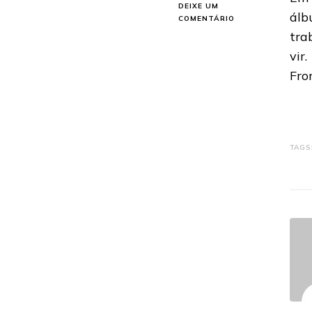
DEIXE UM
ál
EM
COMENTÁRIO
STRYPER:
tra
QUATRO
vir
FAIXAS
JÁ
Fro
MIXADAS
PARA
NOVO
ÁLBUM,
DIZ
VOCALISTA
TAGS