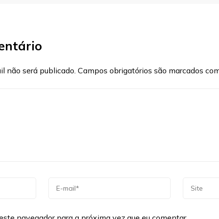
entário
l não será publicado.
Campos obrigatórios são marcados co
este navegador para a próxima vez que eu comentar.