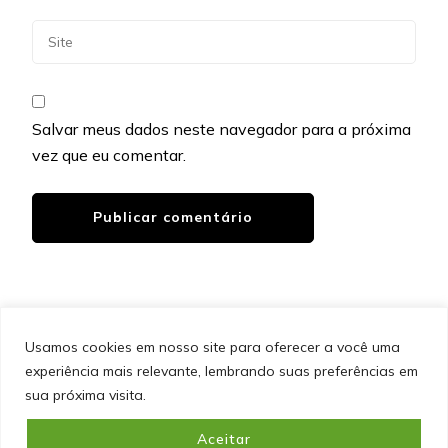
Salvar meus dados neste navegador para a próxima
vez que eu comentar.
Usamos cookies em nosso site para oferecer a você uma
experiência mais relevante, lembrando suas preferências em
SITEMAP
POLÍTICA DE PRIVACIDADE
EQUIPE
sua próxima visita.
CONTATO
Aceitar
&cópia; Direitos Autorais 2026
Portal do Inferno
. Todos os