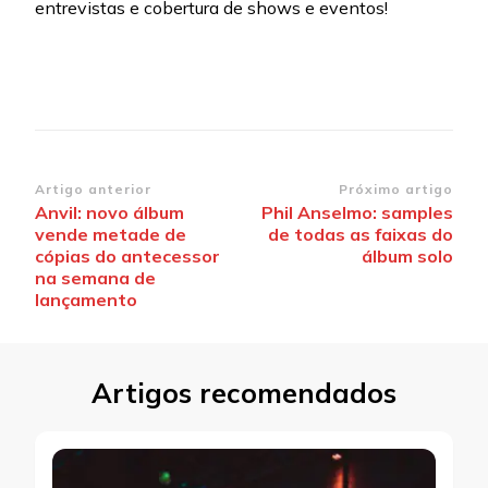
entrevistas e cobertura de shows e eventos!
Navegação
Artigo anterior
Próximo artigo
Anvil: novo álbum
Phil Anselmo: samples
de
vende metade de
de todas as faixas do
post
cópias do antecessor
álbum solo
na semana de
lançamento
Artigos recomendados