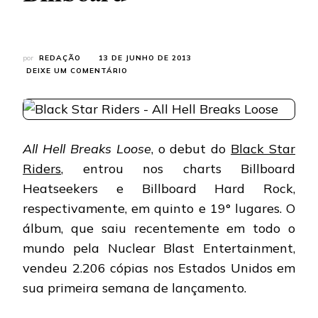
por
REDAÇÃO
13 DE JUNHO DE 2013
EM
DEIXE UM COMENTÁRIO
BLACK
STAR
RIDERS:
ÁLBUM
DE
All Hell Breaks Loose
, o debut do
Black Star
ESTREIA
EM
Riders
, entrou nos charts Billboard
DUAS
Heatseekers e Billboard Hard Rock,
PARADAS
DA
respectivamente, em quinto e 19° lugares. O
BILLBOARD
álbum, que saiu recentemente em todo o
mundo pela Nuclear Blast Entertainment,
vendeu 2.206 cópias nos Estados Unidos em
sua primeira semana de lançamento.