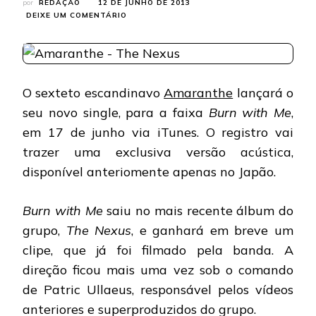
por
REDAÇÃO
12 DE JUNHO DE 2013
EM
DEIXE UM COMENTÁRIO
AMARANTHE:
NOVOS
SINGLE
E
CLIPE
O sexteto escandinavo
Amaranthe
lançará o
NA
PRÓXIMA
seu novo single, para a faixa
Burn with Me
,
SEMANA
em 17 de junho via iTunes. O registro vai
trazer uma exclusiva versão acústica,
disponível anteriomente apenas no Japão.
Burn with Me
saiu no mais recente álbum do
grupo,
The
Nexus
, e ganhará em breve um
clipe, que já foi filmado pela banda. A
direção ficou mais uma vez sob o comando
de Patric Ullaeus, responsável pelos vídeos
anteriores e superproduzidos do grupo.