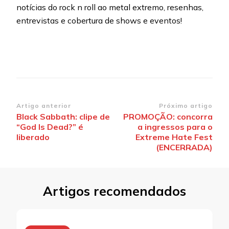
notícias do rock n roll ao metal extremo, resenhas,
entrevistas e cobertura de shows e eventos!
Navegação
Artigo anterior
Próximo artigo
Black Sabbath: clipe de
PROMOÇÃO: concorra
de
“God Is Dead?” é
a ingressos para o
post
liberado
Extreme Hate Fest
(ENCERRADA)
Artigos recomendados