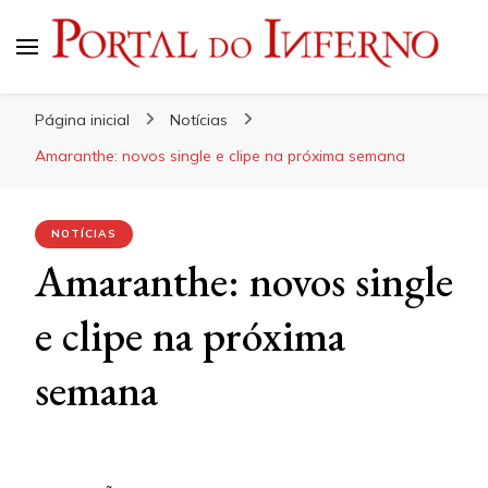
Portal do Inferno
Do Rock 'n' Roll ao Metal Extremo
Página inicial
Notícias
Amaranthe: novos single e clipe na próxima semana
NOTÍCIAS
Amaranthe: novos single
e clipe na próxima
semana