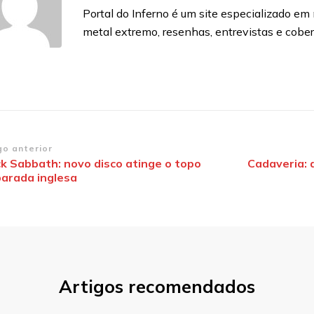
Portal do Inferno é um site especializado em n
metal extremo, resenhas, entrevistas e cobe
vegação
go anterior
ck Sabbath: novo disco atinge o topo
Cadaveria: 
parada inglesa
st
Artigos recomendados