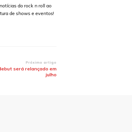
otícias do rock n roll ao
rtura de shows e eventos!
Próximo artigo
debut será relançado em
julho