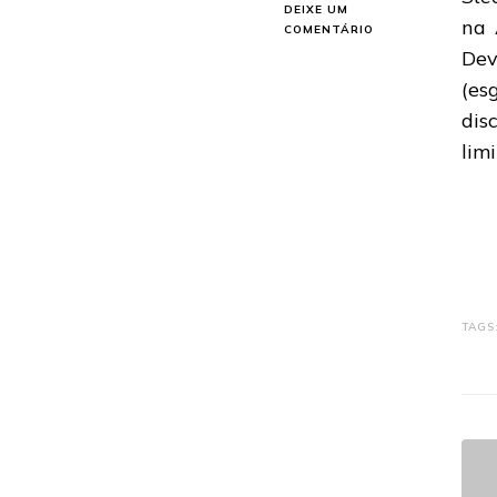
DEIXE UM
na 
EM
COMENTÁRIO
U.D.O.:
Dev
NOVO
(es
ÁLBUM
DISPONÍVEL
dis
TAMBÉM
lim
EM
VINIL
LARANJA
TAGS