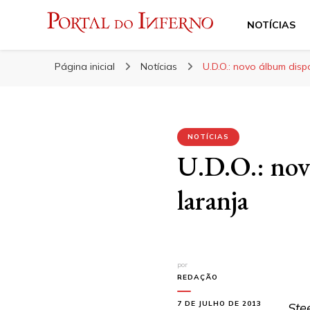
NOTÍCIAS
Portal do Inferno
Do Rock 'n' Roll ao Metal Extremo
Página inicial
Notícias
U.D.O.: novo álbum disp
NOTÍCIAS
U.D.O.: nov
laranja
por
REDAÇÃO
7 DE JULHO DE 2013
Ste