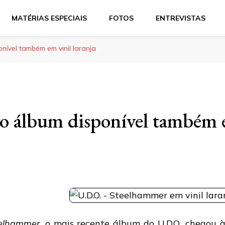
MATÉRIAS ESPECIAIS
FOTOS
ENTREVISTAS
onível também em vinil laranja
o álbum disponível também 
elhammer
, o mais recente álbum do
U.D.O.
, chegou 