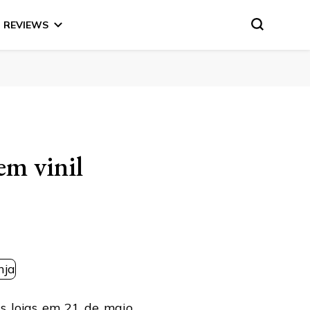
REVIEWS
em vinil
às lojas em 21 de maio