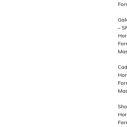
For
Gal
– S
Hor
For
Mas
Cad
Hor
For
Mas
Sho
Hor
For