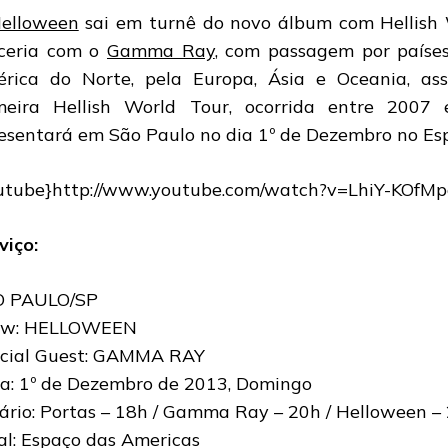
elloween
sai em turnê do novo álbum com Hellish W
ceria com o
Gamma Ray
, com passagem por paíse
rica do Norte, pela Europa, Ásia e Oceania, ass
meira Hellish World Tour, ocorrida entre 200
esentará em São Paulo no dia 1º de Dezembro no Es
utube}http://www.youtube.com/watch?v=LhiY-KOfMp
viço:
O PAULO/SP
ow: HELLOWEEN
cial Guest: GAMMA RAY
a: 1º de Dezembro de 2013, Domingo
ário: Portas – 18h / Gamma Ray – 20h / Helloween –
al: Espaço das Americas