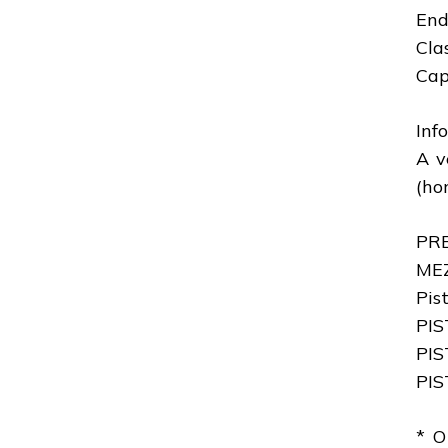
End
Cla
Cap
Inf
A v
(hor
PR
MEZ
Pis
PIS
PIS
PIS
* O