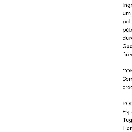
ing
um 
pal
púb
dur
Gua
áre
CO
Som
cré
PO
Esp
Tug
Hor