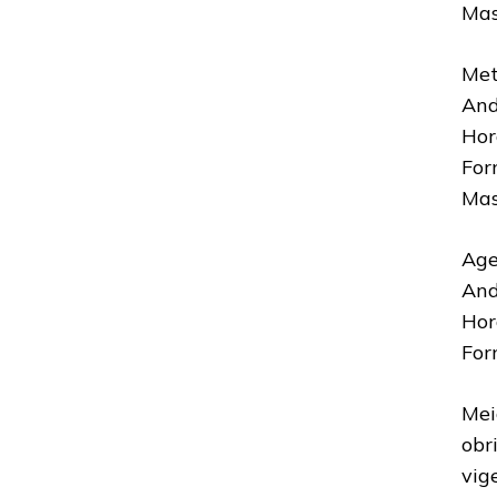
Mas
Met
And
Hor
For
Mas
Age
And
Hor
For
Mei
obr
vig