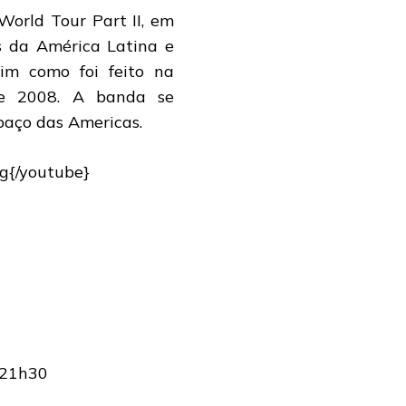
orld Tour Part II, em
s da América Latina e
im como foi feito na
7 e 2008. A banda se
paço das Americas.
g{/youtube}
 21h30