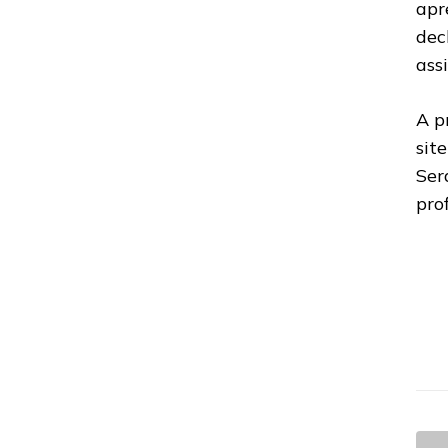
apr
dec
ass
A p
sit
Se
pro