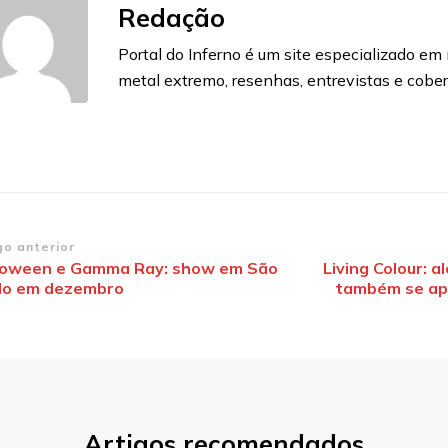
Redação
Portal do Inferno é um site especializado em n
metal extremo, resenhas, entrevistas e cobe
vegação
go anterior
loween e Gamma Ray: show em São
Living Colour: a
lo em dezembro
também se ap
st
Artigos recomendados