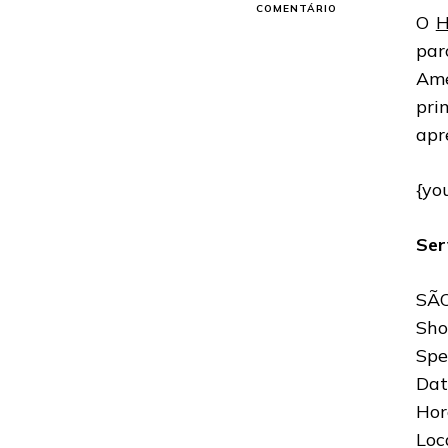
EM
COMENTÁRIO
O
H
HELLOWEEN
&
par
GAMMARAY:
Amé
BANDAS
SE
pri
APRESENTAM
apr
NO
BRASIL,
EM
{yo
DEZEMBRO
Ser
SÃ
Sh
Spe
Dat
Hor
Loc