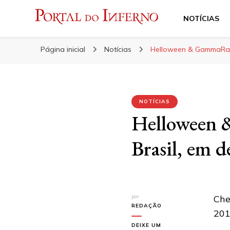
NOTÍCIAS
Portal do Inferno
Do Rock 'n' Roll ao Metal Extremo
Página inicial
Notícias
Helloween & GammaRay:
NOTÍCIAS
Helloween 
Brasil, em 
por
Che
REDAÇÃO
201
DEIXE UM