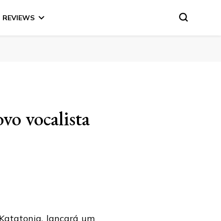
REVIEWS
o vocalista
Katatonia
, lançará um