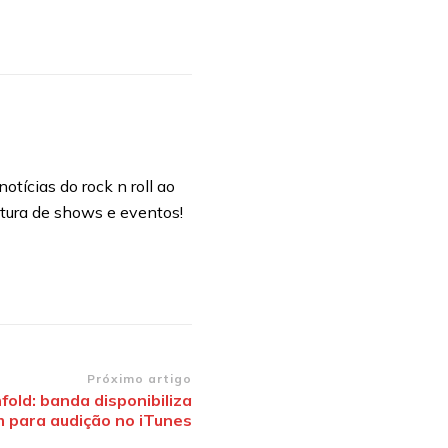
otícias do rock n roll ao
rtura de shows e eventos!
Próximo artigo
old: banda disponibiliza
 para audição no iTunes