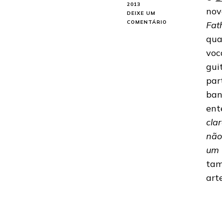
2013
nov
DEIXE UM
EM
COMENTÁRIO
Fat
BLOODBATH:
qua
BANDA
PROMETE
voc
ÁLBUM
gui
COM
NOVO
par
VOCALISTA
ban
EM
2014
ent
cla
não
um 
tam
art