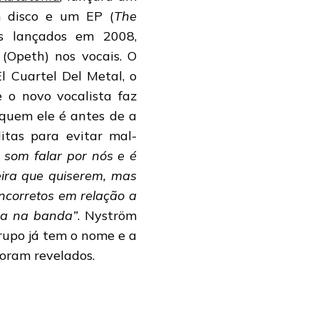
m disco e um EP (
The
s lançados em 2008,
(Opeth) nos vocais. O
l Cuartel Del Metal, o
 o novo vocalista faz
quem ele é antes de a
tas para evitar mal-
 som falar por nós e é
ira que quiserem, mas
ncorretos em relação a
xa na banda”
. Nyström
rupo já tem o nome e a
foram revelados.