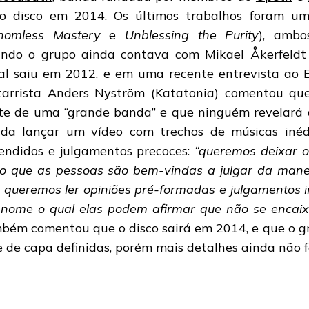
o disco em 2014. Os últimos trabalhos foram u
homless Mastery
e
Unblessing the Purity
), ambo
ndo o grupo ainda contava com Mikael Åkerfeldt 
al saiu em 2012, e em uma recente entrevista ao E
tarrista Anders Nyström (Katatonia) comentou que
te de uma “grande banda” e que ninguém revelará 
da lançar um vídeo com trechos de músicas inédi
endidos e julgamentos precoces:
“queremos deixar o
ro que as pessoas são bem-vindas a julgar da mane
 queremos ler opiniões pré-formadas e julgamentos i
nome o qual elas podem afirmar que não se encai
bém comentou que o disco sairá em 2014, e que o g
e de capa definidas, porém mais detalhes ainda não 