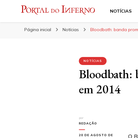
NOTÍCIAS
Portal do Inferno
Do Rock 'n' Roll ao Metal Extremo
Página inicial
Notícias
Bloodbath: banda prom
NOTÍCIAS
Bloodbath: 
em 2014
por
REDAÇÃO
O
B
20 DE AGOSTO DE