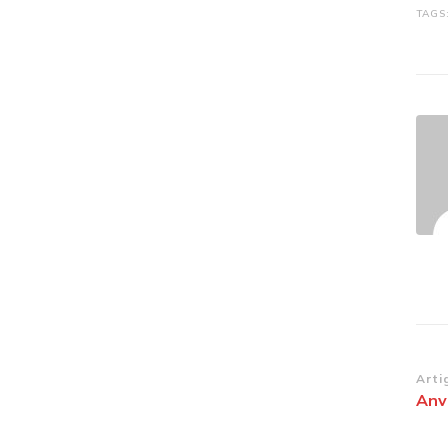
TAGS
Na
Arti
Anv
de
po