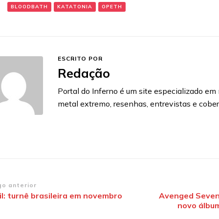
:
BLOODBATH
KATATONIA
OPETH
ESCRITO POR
Redação
Portal do Inferno é um site especializado em n
metal extremo, resenhas, entrevistas e cobe
vegação
go anterior
il: turnê brasileira em novembro
Avenged Sevenf
novo álbum
st