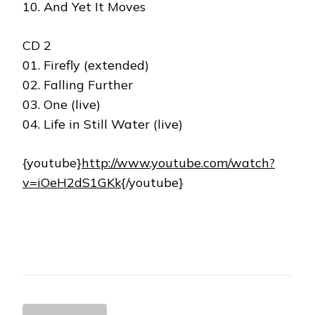
10. And Yet It Moves
CD 2
01. Firefly (extended)
02. Falling Further
03. One (live)
04. Life in Still Water (live)
{youtube}
http://www.youtube.com/watch?
v=iOeH2dS1GKk
{/youtube}