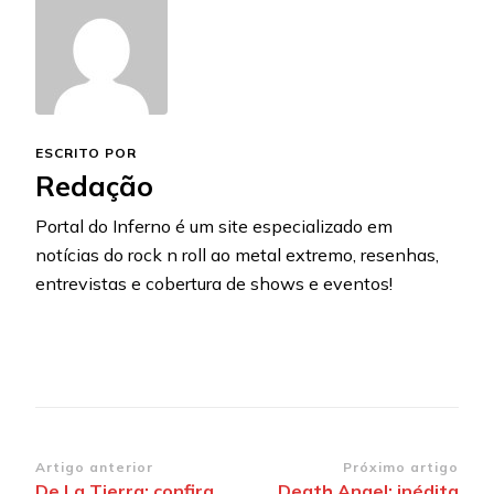
ESCRITO POR
Redação
Portal do Inferno é um site especializado em
notícias do rock n roll ao metal extremo, resenhas,
entrevistas e cobertura de shows e eventos!
Navegação
Artigo anterior
Próximo artigo
De La Tierra: confira
Death Angel: inédita