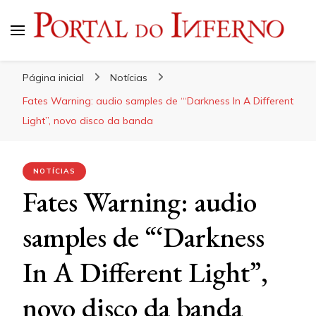
Portal do Inferno
Do Rock 'n' Roll ao Metal Extremo
Página inicial
Notícias
Fates Warning: audio samples de “‘Darkness In A Different
Light”, novo disco da banda
NOTÍCIAS
Fates Warning: audio
samples de “‘Darkness
In A Different Light”,
novo disco da banda