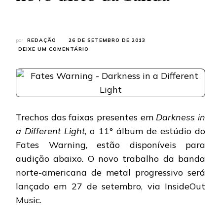
por
REDAÇÃO
26 DE SETEMBRO DE 2013
EM
DEIXE UM COMENTÁRIO
FATES
WARNING:
AUDIO
SAMPLES
DE
“‘DARKNESS
IN
Trechos das faixas presentes em
Darkness in
A
a Different Light
, o 11° álbum de estúdio do
DIFFERENT
LIGHT”,
Fates Warning, estão disponíveis para
NOVO
DISCO
audição abaixo. O novo trabalho da banda
DA
norte-americana de metal progressivo será
BANDA
lançado em 27 de setembro, via InsideOut
Music.