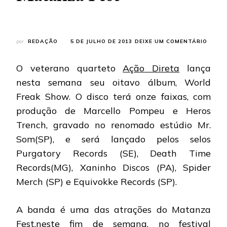
EM
por
REDAÇÃO
5 DE JULHO DE 2013
DEIXE UM COMENTÁRIO
AÇÃO
DIRET
O veterano quarteto
Ação Direta
lança
BAND
LANÇ
nesta semana seu oitavo álbum, World
CD
Freak Show. O disco terá onze faixas, com
E
ESTA
produção de Marcello Pompeu e Heros
SEMA
Trench, gravado no renomado estúdio Mr.
E
É
Som(SP), e será lançado pelos selos
UMA
DAS
Purgatory Records (SE), Death Time
ATRA
Records(MG), Xaninho Discos (PA), Spider
DO
MATA
Merch (SP) e Equivokke Records (SP).
FEST
A banda é uma das atrações do Matanza
Fest,neste fim de semana, no festival