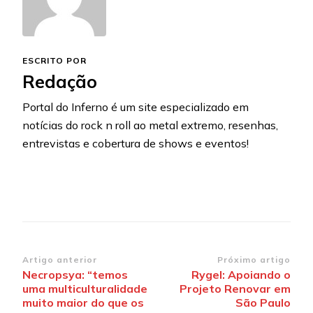
ESCRITO POR
Redação
Portal do Inferno é um site especializado em
notícias do rock n roll ao metal extremo, resenhas,
entrevistas e cobertura de shows e eventos!
Navegação
Artigo anterior
Próximo artigo
Necropsya: “temos
Rygel: Apoiando o
de
uma multiculturalidade
Projeto Renovar em
post
muito maior do que os
São Paulo