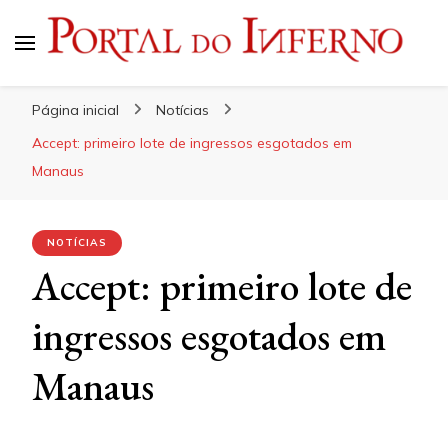
Portal do Inferno
Do Rock 'n' Roll ao Metal Extremo
Página inicial
Notícias
Accept: primeiro lote de ingressos esgotados em
Manaus
NOTÍCIAS
Accept: primeiro lote de
ingressos esgotados em
Manaus