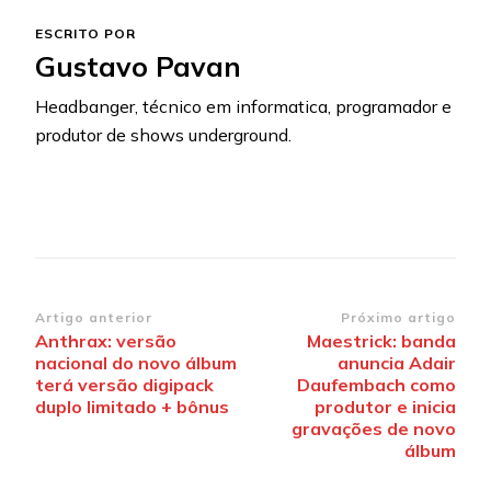
ESCRITO POR
Gustavo Pavan
Headbanger, técnico em informatica, programador e
produtor de shows underground.
Navegação
Artigo anterior
Próximo artigo
Anthrax: versão
Maestrick: banda
de
nacional do novo álbum
anuncia Adair
post
terá versão digipack
Daufembach como
duplo limitado + bônus
produtor e inicia
gravações de novo
álbum