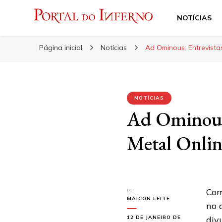
NOTÍCIAS
Portal do Inferno
Do Rock 'n' Roll ao Metal Extremo
Página inicial
Notícias
Ad Ominous: Entrevista
NOTÍCIAS
Ad Ominous:
Metal Onlin
por
Com
MAICON LEITE
no 
12 DE JANEIRO DE
div