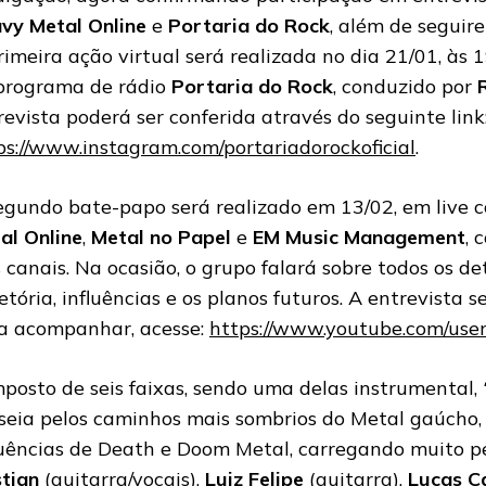
vy Metal Online
e
Portaria do Rock
, além de seguir
rimeira ação virtual será realizada no dia 21/01, às 
programa de rádio
Portaria do Rock
, conduzido por
revista poderá ser conferida através do seguinte link
ps://www.instagram.com/portariadorockoficial
.
egundo bate-papo será realizado em 13/02, em live 
al Online
,
Metal no Papel
e
EM Music Management
, 
s canais. Na ocasião, o grupo falará sobre todos os de
jetória, influências e os planos futuros. A entrevista s
a acompanhar, acesse:
https://www.youtube.com/use
posto de seis faixas, sendo uma delas instrumental,
seia pelos caminhos mais sombrios do Metal gaúcho
luências de Death e Doom Metal, carregando muito pe
stian
(guitarra/vocais),
Luiz Felipe
(guitarra),
Lucas C