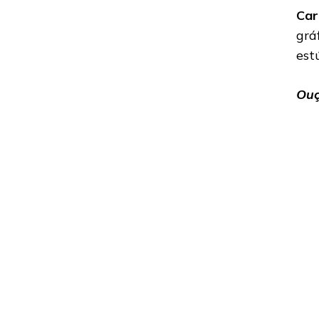
Car
grá
est
Ouç