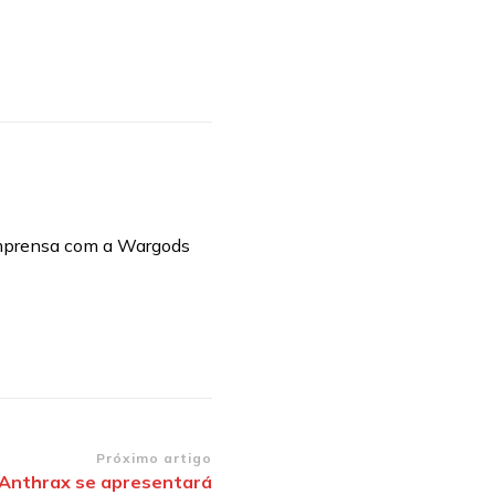
imprensa com a Wargods
Próximo artigo
x-Anthrax se apresentará