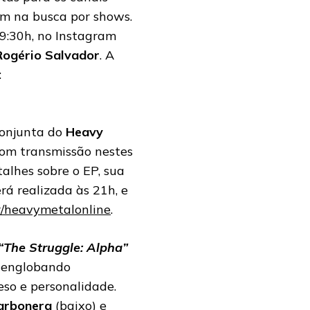
em na busca por shows.
19:30h, no Instagram
Rogério Salvador
. A
:
conjunta do
Heavy
com transmissão nestes
talhes sobre o EP, sua
erá realizada às 21h, e
r/heavymetalonline
.
“The Struggle: Alpha”
, englobando
so e personalidade.
arbonera
(baixo) e