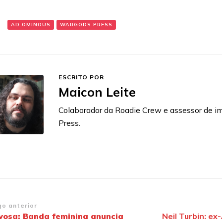
:
AD OMINOUS
WARGODS PRESS
ESCRITO POR
Maicon Leite
Colaborador da Roadie Crew e assessor de 
Press.
vegação
go anterior
vosa: Banda feminina anuncia
Neil Turbin: e