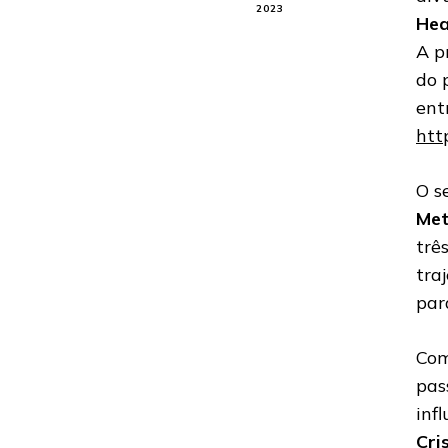
2023
Hea
A p
do 
ent
htt
O s
Met
trê
tra
par
Com
pas
inf
Cri