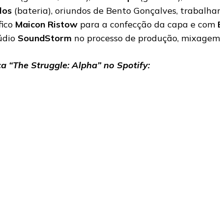
los
(bateria), oriundos de Bento Gonçalves, trabalha
fico
Maicon Ristow
para a confecção da capa e com
údio
SoundStorm
no processo de produção, mixagem
a “The Struggle: Alpha”
no Spotify: