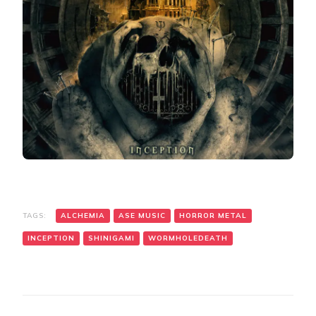
TAGS:
ALCHEMIA
ASE MUSIC
HORROR METAL
INCEPTION
SHINIGAMI
WORMHOLEDEATH