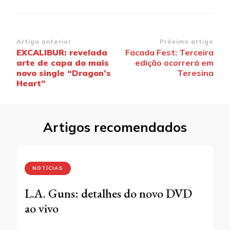
Navegação
Artigo anterior
Próximo artigo
EXCALIBUR: revelada
Facada Fest: Terceira
de
arte de capa do mais
edição ocorrerá em
post
novo single “Dragon’s
Teresina
Heart”
Artigos recomendados
NOTÍCIAS
L.A. Guns: detalhes do novo DVD
ao vivo