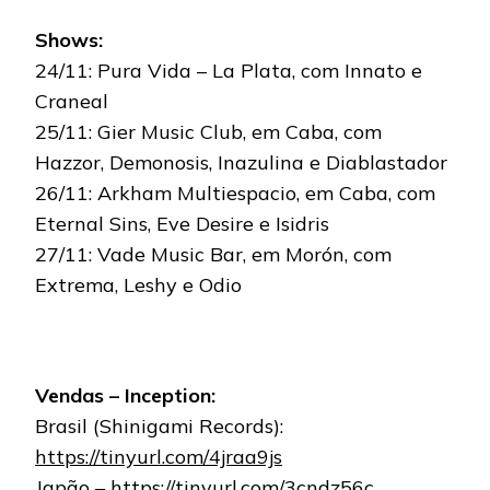
Shows:
24/11: Pura Vida – La Plata, com Innato e
Craneal
25/11: Gier Music Club, em Caba, com
Hazzor, Demonosis, Inazulina e Diablastador
26/11: Arkham Multiespacio, em Caba, com
Eternal Sins, Eve Desire e Isidris
27/11: Vade Music Bar, em Morón, com
Extrema, Leshy e Odio
Vendas – Inception:
Brasil (Shinigami Records):
https://tinyurl.com/4jraa9js
Japão –
https://tinyurl.com/3cndz56c