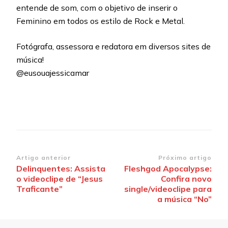
entende de som, com o objetivo de inserir o
Feminino em todos os estilo de Rock e Metal.
Fotógrafa, assessora e redatora em diversos sites de
música!
@eusouajessicamar
Navegação
Artigo anterior
Próximo artigo
Delinquentes: Assista
Fleshgod Apocalypse:
de
o videoclipe de “Jesus
Confira novo
post
Traficante”
single/videoclipe para
a música “No”