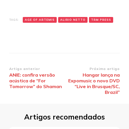
TAGS:
AGE OF ARTEMIS
ALIRIO NETTO
TRM PRESS
Navegação
Artigo anterior
Próximo artigo
ANIE: confira versão
Hangar lança na
de
acústica de “For
Expomusic o novo DVD
post
Tomorrow” do Shaman
“Live in Brusque/SC,
Brazil”
Artigos recomendados