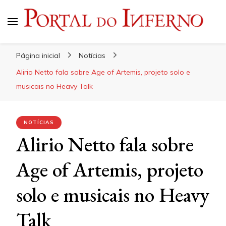
Portal do Inferno
Do Rock 'n' Roll ao Metal Extremo
Página inicial
Notícias
Alirio Netto fala sobre Age of Artemis, projeto solo e
musicais no Heavy Talk
NOTÍCIAS
Alirio Netto fala sobre
Age of Artemis, projeto
solo e musicais no Heavy
Talk