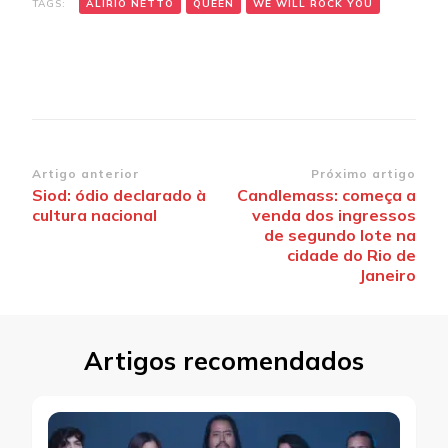
TAGS:
ALIRIO NETTO
QUEEN
WE WILL ROCK YOU
Navegação
Artigo anterior
Próximo artigo
Siod: ódio declarado à
Candlemass: começa a
de
cultura nacional
venda dos ingressos
post
de segundo lote na
cidade do Rio de
Janeiro
Artigos recomendados