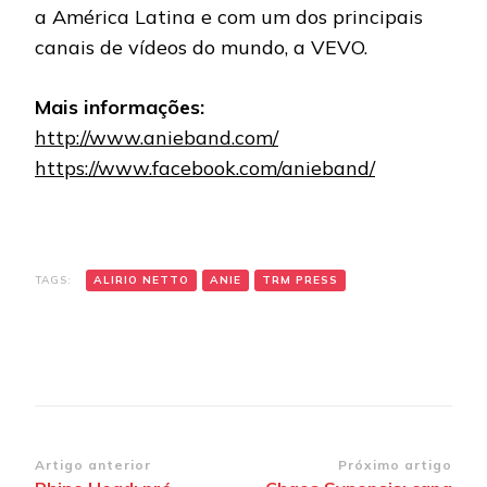
a América Latina e com um dos principais
canais de vídeos do mundo, a VEVO.
Mais informações:
http://www.anieband.com/
https://www.facebook.com/anieband/
TAGS:
ALIRIO NETTO
ANIE
TRM PRESS
Navegação
Artigo anterior
Próximo artigo