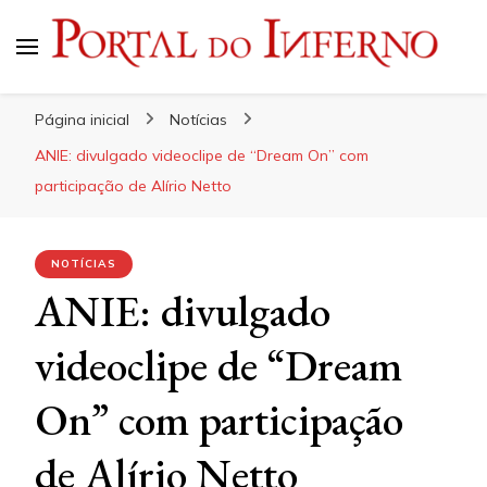
Portal do Inferno
Do Rock 'n' Roll ao Metal Extremo
Página inicial
Notícias
ANIE: divulgado videoclipe de “Dream On” com
participação de Alírio Netto
NOTÍCIAS
ANIE: divulgado
videoclipe de “Dream
On” com participação
de Alírio Netto